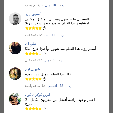
رد
·
18
·
مثل
· 5 دقائق مضت
أستون ايرز
التسجيل فقط سهل ومجاني ، وأخيرًا يمكنني
شكرا جزيلا!
مشاهدة هذا الفيلم
بجودة جيدة.
رد
·
71
·
مثل
· 12 دقيقة قبل
اشلي ان
أنتظر رؤية هذا الفيلم منذ شهور.
وأخيرًا خرج أيضًا
رد
·
35
·
مثل
· 27 دقيقة قبل
شيريل لين
جميل جدا بجودة HD
هذا الفيلم
رد
·
78
·
أعجبني
· قبل ساعة واحدة
ايرين كوكران كول
اختيار وجودة رائعة أفضل من تلفزيون الكابل ، لا
تمزح.