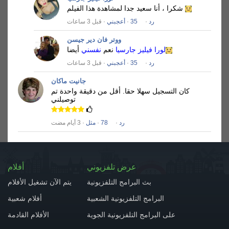
شكرا ، أنا سعيد جدا لمشاهدة هذا الفيلم
رد
·
35
·
أعجبني
· قبل 3 ساعات
ووتر فان دير جيسن
لورا فيليز جارسيا
نعم
نفسني
أيضا
رد
·
35
·
أعجبني
· قبل 3 ساعات
جانيت ماكان
كان التسجيل سهلا حقا.
أقل من دقيقة واحدة تم
توصيلني
رد
·
78
·
مثل
· 3 أيام مضت
عرض تلفزيوني
أفلام
بث البرامج التلفزيونية
يتم الآن تشغيل الأفلام
البرامج التلفزيونية الشعبية
أفلام شعبية
على البرامج التلفزيونية الجوية
الأفلام القادمة