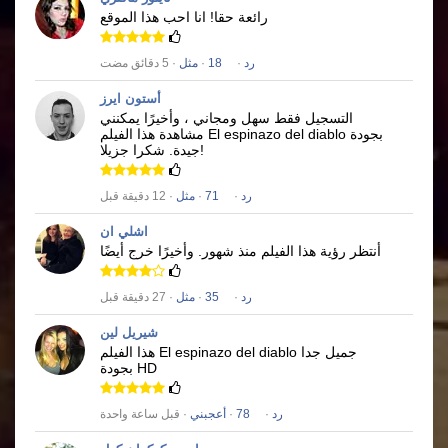
رائعة حقا!
انا احب هذا الموقع
رد
·
18
·
مثل
· 5 دقائق مضت
أستون ايرز
التسجيل فقط سهل ومجاني ، وأخيرًا يمكنني
بجودة
El espinazo del diablo
مشاهدة هذا الفيلم
شكرا جزيلا!
جيدة.
رد
·
71
·
مثل
· 12 دقيقة قبل
اشلي ان
أنتظر رؤية هذا الفيلم منذ شهور.
وأخيرًا خرج أيضًا
رد
·
35
·
مثل
· 27 دقيقة قبل
شيريل لين
جميل جدا
El espinazo del diablo
هذا الفيلم
بجودة HD
رد
·
78
·
أعجبني
· قبل ساعة واحدة