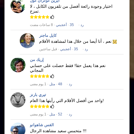
ايرين كوكران كول
اختيار وجودة رائعة أفضل من تلفزيون الكابل ، لا
تمزح.
رد
·
35
·
أعجبني
· 8 ساعات مضت
كايل ماجنر
نعم ، أنا أيضا من خلال هذا لمشاهدة الأفلام
رد
·
35
·
أعجبني
· قبل ساعتين
إريك من
نعم هذا يعمل حقا!
فقط حصلت على حسابي
المجاني
رد
·
48
·
مثل
· 1 يوم مضى
تيري بارنز
واحد من أفضل الأفلام التي رأيتها هذا العام!
رد
·
52
·
مثل
· 1 يوم مضى
القس شاهوانو
متحمس سعيد مشاهدة الرجال !!!