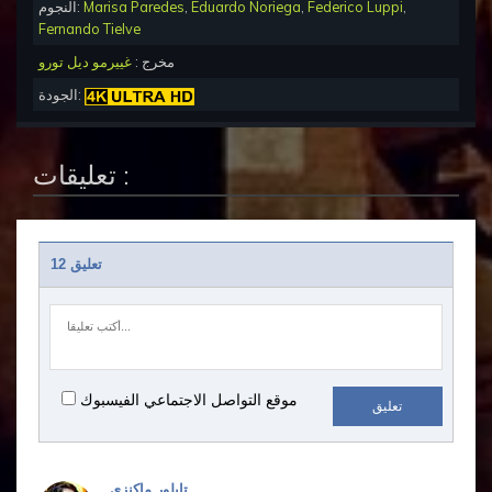
,
Federico Luppi
,
Eduardo Noriega
,
Marisa Paredes
النجوم:
Fernando Tielve
مخرج :
غييرمو ديل تورو
الجودة:
تعليقات :
12 تعليق
موقع التواصل الاجتماعي الفيسبوك
تعليق
تايلور ماكنزي