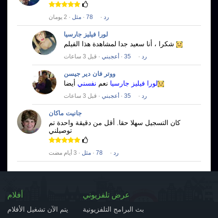
رد
·
78
·
مثل
· 2 يومان
لورا فيليز جارسيا
شكرا ، أنا سعيد جدا لمشاهدة هذا الفيلم
رد
·
35
·
أعجبني
· قبل 3 ساعات
ووتر فان دير جيسن
لورا فيليز جارسيا
نعم
نفسني
أيضا
رد
·
35
·
أعجبني
· قبل 3 ساعات
جانيت ماكان
كان التسجيل سهلا حقا.
أقل من دقيقة واحدة تم
توصيلني
رد
·
78
·
مثل
· 3 أيام مضت
عرض تلفزيوني
أفلام
بث البرامج التلفزيونية
يتم الآن تشغيل الأفلام