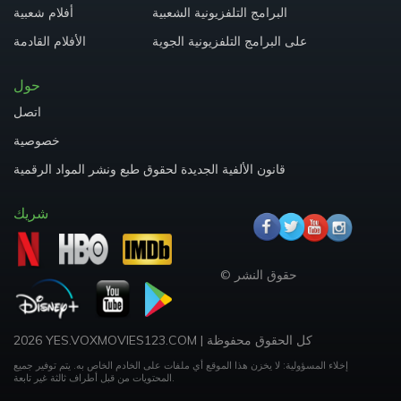
البرامج التلفزيونية الشعبية
أفلام شعبية
على البرامج التلفزيونية الجوية
الأفلام القادمة
حول
اتصل
خصوصية
قانون الألفية الجديدة لحقوق طبع ونشر المواد الرقمية
شريك
حقوق النشر ©
كل الحقوق محفوظة
|
2026 YES.VOXMOVIES123.COM
إخلاء المسؤولية: لا يخزن هذا الموقع أي ملفات على الخادم الخاص به.
يتم توفير جميع
المحتويات من قبل أطراف ثالثة غير تابعة.