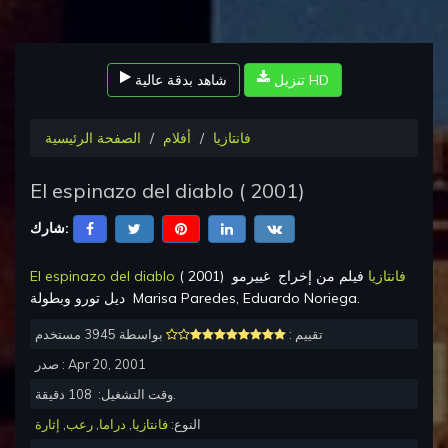
تنزيل HD
شاهد بدقة عالية
فانتازيا
أفلام
الصفحة الرئيسية
El espinazo del diablo
(
2001
)
شارك:
فانتازيا
فيلم من إخراج
غييرمو
)
2001
(
El espinazo del diablo
.
Marisa Paredes, Eduardo Noriega
وبطولة
ديل تورو
تقييم :
بواسطة 3945 مستخدم
Apr 20, 2001
صدر :
دقيقة.
وقت التشغيل:
108
النوع:
فانتازيا
,
دراما
,
رعب
,
إثارة