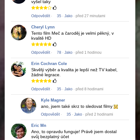
vyšel taky
Odpovědět
·
35
·
Jako
· před 27 minutami
Cheryl Lynn
Tento film
Meč a čaroděj
je velmi pěkný, v
kvalitě HD
Odpovědět
·
78
·
Jako
· před 1 hodinou
Erin Cochran Cole
Skvělý výběr a kvalita je lepší než TV kabel,
žádné legrace.
Odpovědět
·
35
·
Jako
· před 8 hodinami
Kyle Magner
ano, jsem také skrz to sledovat filmy
Odpovědět
·
35
·
Jako
· před 2 hodinami
Eric Mn
Ano, to opravdu funguje!
Právě jsem dostal
svůj bezplatný účet