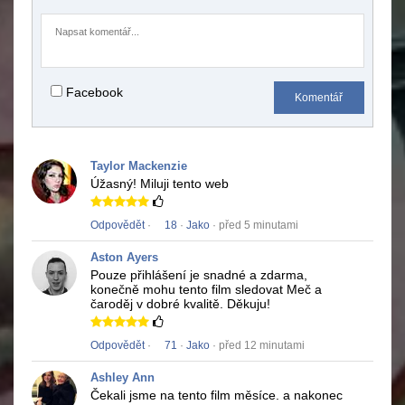
Facebook
Komentář
Taylor Mackenzie
Úžasný!
Miluji tento web
Odpovědět
·
18
·
Jako
· před 5 minutami
Aston Ayers
Pouze přihlášení je snadné a zdarma,
konečně mohu tento film sledovat
Meč a
čaroděj
v dobré kvalitě.
Děkuju!
Odpovědět
·
71
·
Jako
· před 12 minutami
Ashley Ann
Čekali jsme na tento film měsíce.
a nakonec