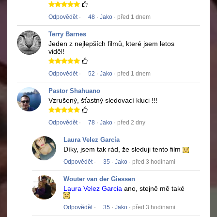
Odpovědět
·
48
·
Jako
· před 1 dnem
Terry Barnes
Jeden z nejlepších filmů, které jsem letos
viděl!
Odpovědět
·
52
·
Jako
· před 1 dnem
Pastor Shahuano
Vzrušený, šťastný sledovací kluci !!!
Odpovědět
·
78
·
Jako
· před 2 dny
Laura Velez García
Díky, jsem tak rád, že sleduji tento film
Odpovědět
·
35
·
Jako
· před 3 hodinami
Wouter van der Giessen
Laura Velez Garcia
ano, stejně mě také
Odpovědět
·
35
·
Jako
· před 3 hodinami