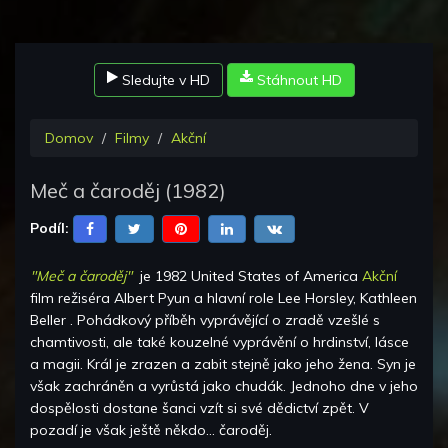
Sledujte v HD
Stáhnout HD
Domov
Filmy
Akční
Meč a čaroděj
(
1982
)
Podíl:
"Meč a čaroděj"
je
1982 United States of America
Akční
film režiséra
Albert Pyun
a hlavní role
Lee Horsley, Kathleen
Beller
.
Pohádkový příběh vyprávějící o zradě vzešlé s
chamtivosti, ale také kouzelné vyprávění o hrdinství, lásce
a magii. Král je zrazen a zabit stejně jako jeho žena. Syn je
však zachráněn a vyrůstá jako chudák. Jednoho dne v jeho
dospělosti dostane šanci vzít si své dědictví zpět. V
pozadí je však ještě někdo... čaroděj.