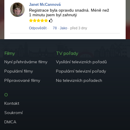
Janet McCannová
Registrace byla opravdu snadná.
Méně než
1 minutu jsem byl zahnutý
Odpovědět
·
78
·
Jako
· před 3 dny
Filmy
TV pořady
Nyní přehráváme filmy
Vysílání televizních pořadů
Populární filmy
Populární televizní pořady
Připravované filmy
Na televizních pořadech
O
Kontakt
Soukromí
DMCA