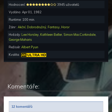
Hodnocení:
3945 uživatelů
Vydáno:
Apr 01, 1982
Runtime:
100
min.
Žánr :
Akční
,
Dobrodružný
,
Fantasy
,
Horor
Hvězdy:
Lee Horsley
,
Kathleen Beller
,
Simon MacCorkindale
,
George Maharis
Režisér:
Albert Pyun
Kvalita:
Komentáře:
12 komentářů