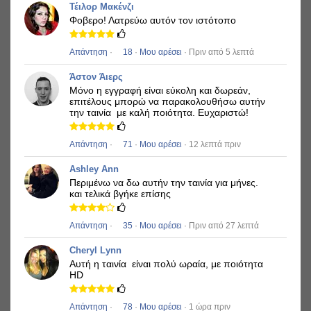
Τέιλορ Μακένζι
Φοβερο!
Λατρεύω αυτόν τον ιστότοπο
Απάντηση
·
18
·
Μου αρέσει
· Πριν από 5 λεπτά
Άστον Άιερς
Μόνο η εγγραφή είναι εύκολη και δωρεάν,
επιτέλους μπορώ να παρακολουθήσω αυτήν
την ταινία
με καλή ποιότητα.
Ευχαριστώ!
Απάντηση
·
71
·
Μου αρέσει
· 12 λεπτά πριν
Ashley Ann
Περιμένω να δω αυτήν την ταινία για μήνες.
και τελικά βγήκε επίσης
Απάντηση
·
35
·
Μου αρέσει
· Πριν από 27 λεπτά
Cheryl Lynn
Αυτή η ταινία
είναι πολύ ωραία, με ποιότητα
HD
Απάντηση
·
78
·
Μου αρέσει
· 1 ώρα πριν