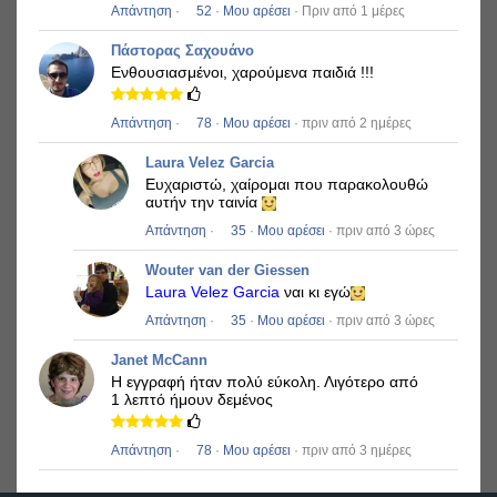
Απάντηση
·
52
·
Μου αρέσει
· Πριν από 1 μέρες
Πάστορας Σαχουάνο
Ενθουσιασμένοι, χαρούμενα παιδιά !!!
Απάντηση
·
78
·
Μου αρέσει
· πριν από 2 ημέρες
Laura Velez Garcia
Ευχαριστώ, χαίρομαι που παρακολουθώ
αυτήν την ταινία
Απάντηση
·
35
·
Μου αρέσει
· πριν από 3 ώρες
Wouter van der Giessen
Laura Velez Garcia
ναι κι εγώ
Απάντηση
·
35
·
Μου αρέσει
· πριν από 3 ώρες
Janet McCann
Η εγγραφή ήταν πολύ εύκολη.
Λιγότερο από
1 λεπτό ήμουν δεμένος
Απάντηση
·
78
·
Μου αρέσει
· πριν από 3 ημέρες