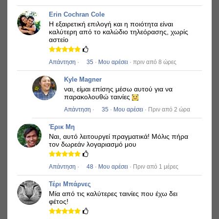
Erin Cochran Cole
Η εξαιρετική επιλογή και η ποιότητα είναι
καλύτερη από το καλώδιο τηλεόρασης, χωρίς
αστείο
Απάντηση
·
35
·
Μου αρέσει
· πριν από 8 ώρες
Kyle Magner
ναι, είμαι επίσης μέσω αυτού για να
παρακολουθώ ταινίες
Απάντηση
·
35
·
Μου αρέσει
· Πριν από 2 ώρα
Έρικ Μη
Ναι, αυτό λειτουργεί πραγματικά!
Μόλις πήρα
τον δωρεάν λογαριασμό μου
Απάντηση
·
48
·
Μου αρέσει
· Πριν από 1 μέρες
Τέρι Μπάρνες
Μία από τις καλύτερες ταινίες που έχω δει
φέτος!