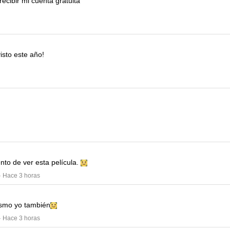
ecibir mi cuenta gratuita
isto este año!
nto de ver esta película.
· Hace 3 horas
smo yo también
· Hace 3 horas