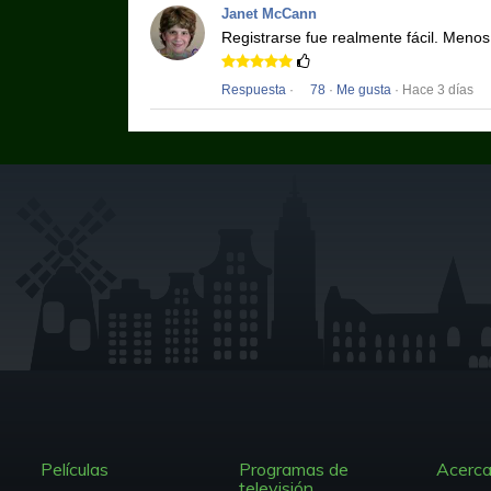
Janet McCann
Registrarse fue realmente fácil.
Menos 
Respuesta
·
78
·
Me gusta
· Hace 3 días
Películas
Programas de
Acerca
televisión