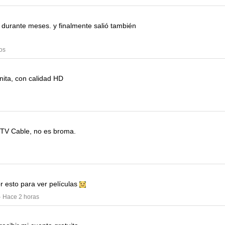
a durante meses.
y finalmente salió también
os
ita, con calidad HD
 TV Cable, no es broma.
r esto para ver películas
· Hace 2 horas