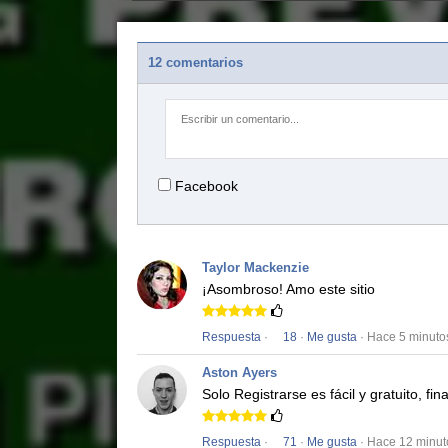
12 comentarios
Facebook
Taylor Mackenzie
¡Asombroso!
Amo este sitio
Respuesta
·
18
·
Me gusta
· Hace 5 minuto
Aston Ayers
Solo Registrarse es fácil y gratuito, f
Respuesta
·
71
·
Me gusta
· Hace 12 minut