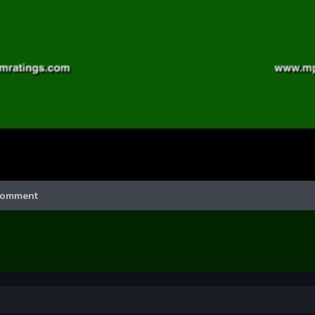
Video
omment