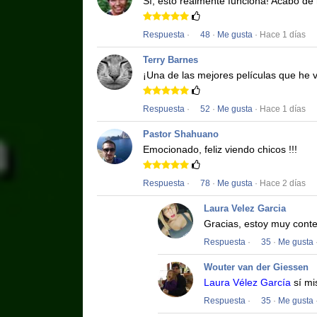
Sí, esto realmente funciona!
Acabo de r
Respuesta
·
48
·
Me gusta
· Hace 1 días
Terry Barnes
¡Una de las mejores películas que he v
Respuesta
·
52
·
Me gusta
· Hace 1 días
Pastor Shahuano
Emocionado, feliz viendo chicos !!!
Respuesta
·
78
·
Me gusta
· Hace 2 días
Laura Velez Garcia
Gracias, estoy muy conte
Respuesta
·
35
·
Me gusta
Wouter van der Giessen
Laura Vélez García
sí mi
Respuesta
·
35
·
Me gusta