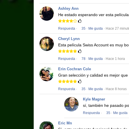
Ashley Ann
He estado esperando ver esta películ
Respuesta
·
35
·
Me gusta
· Hace 27 minut
Cheryl Lynn
Esta película
Swiss Account
es muy bon
Respuesta
·
78
·
Me gusta
· Hace 1 hora
Erin Cochran Cole
Gran selección y calidad es mejor que
Respuesta
·
35
·
Me gusta
· Hace 8 horas
Kyle Magner
sí, también he pasado po
Respuesta
·
35
·
Me gusta
Eric Mn