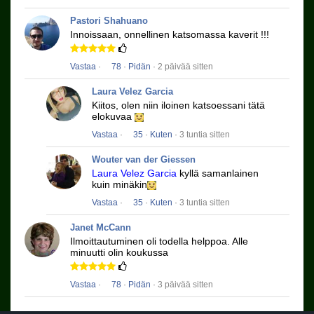
Pastori Shahuano
Innoissaan, onnellinen katsomassa kaverit !!!
Vastaa
·
78
·
Pidän
· 2 päivää sitten
Laura Velez Garcia
Kiitos, olen niin iloinen katsoessani tätä
elokuvaa
Vastaa
·
35
·
Kuten
· 3 tuntia sitten
Wouter van der Giessen
Laura Velez Garcia
kyllä ​​samanlainen
kuin minäkin
Vastaa
·
35
·
Kuten
· 3 tuntia sitten
Janet McCann
Ilmoittautuminen oli todella helppoa.
Alle
minuutti olin koukussa
Vastaa
·
78
·
Pidän
· 3 päivää sitten