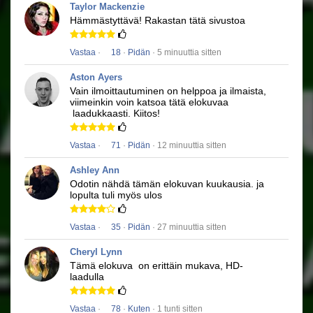
Taylor Mackenzie
Hämmästyttävä!
Rakastan tätä sivustoa
Vastaa
·
18
·
Pidän
· 5 minuuttia sitten
Aston Ayers
Vain ilmoittautuminen on helppoa ja ilmaista,
viimeinkin voin katsoa tätä elokuvaa
laadukkaasti.
Kiitos!
Vastaa
·
71
·
Pidän
· 12 minuuttia sitten
Ashley Ann
Odotin nähdä tämän elokuvan kuukausia.
ja
lopulta tuli myös ulos
Vastaa
·
35
·
Pidän
· 27 minuuttia sitten
Cheryl Lynn
Tämä elokuva
on erittäin mukava, HD-
laadulla
Vastaa
·
78
·
Kuten
· 1 tunti sitten