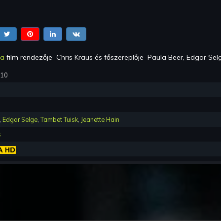
a
film rendezője
Chris Kraus
és főszereplője
Paula Beer, Edgar Sel
010
,
Edgar Selge
,
Tambet Tuisk
,
Jeanette Hain
s