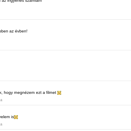
 az ingyenes számlám
ebben az évben!
k, hogy megnézem ezt a filmet
ja
velem is
ja