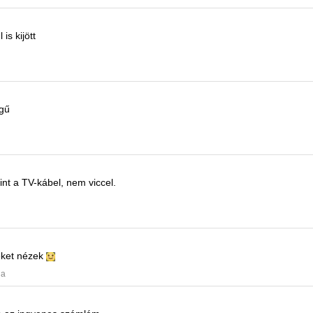
 is kijött
gű
nt a TV-kábel, nem viccel.
meket nézek
ja