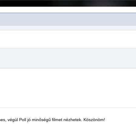
nes, végül
Poll
jó minőségű
filmet
nézhetek.
Köszönöm!