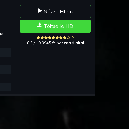
Nézze HD-n
Töltse le HD
ge
.
8,3 / 10 3945 felhasználó által