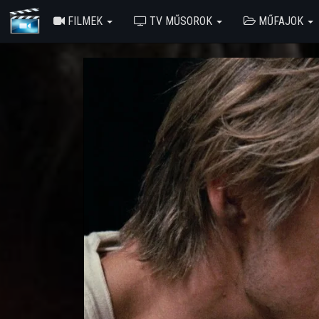
FILMEK
TV MŰSOROK
MŰFAJOK