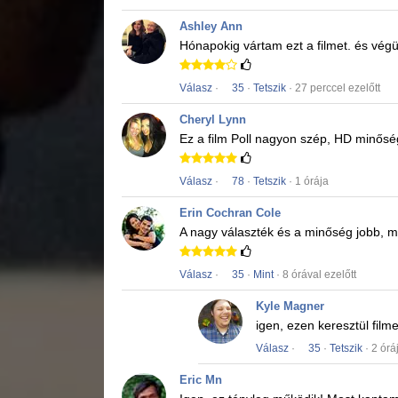
Ashley Ann
Hónapokig vártam ezt a filmet.
és végül
Válasz
·
35
·
Tetszik
· 27 perccel ezelőtt
Cheryl Lynn
Ez a film
Poll
nagyon szép, HD minősé
Válasz
·
78
·
Tetszik
· 1 órája
Erin Cochran Cole
A nagy választék és a minőség jobb, mi
Válasz
·
35
·
Mint
· 8 órával ezelőtt
Kyle Magner
igen, ezen keresztül fil
Válasz
·
35
·
Tetszik
· 2 órá
Eric Mn