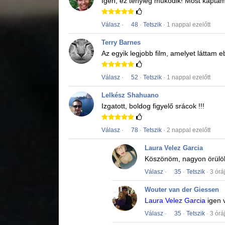
Igen, ez tényleg működik!
Most kaptam
Válasz
·
48
·
Tetszik
· 1 nappal ezelőtt
Terry Barnes
Az egyik legjobb film, amelyet láttam 
Válasz
·
52
·
Tetszik
· 1 nappal ezelőtt
Lelkész Shahuano
Izgatott, boldog figyelő srácok !!!
Válasz
·
78
·
Tetszik
· 2 nappal ezelőtt
Laura Velez Garcia
Köszönöm, nagyon örülö
Válasz
·
35
·
Tetszik
· 3 órá
Wouter van der Giessen
Laura Velez Garcia
igen 
Válasz
·
35
·
Tetszik
· 3 órá