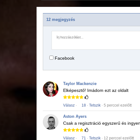
12 megjegyzés
Facebook
Taylor Mackenzie
Elképesztő!
Imádom ezt az oldalt
Válasz
·
18
·
Tetszik
· 5 perccel ezelőtt
Aston Ayers
Csak a regisztráció egyszerű és ingye
Válasz
·
71
·
Tetszik
· 12 perccel ezelőtt