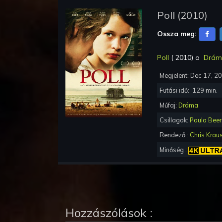
Poll
(
2010
)
Ossza meg:
Poll
(
2010
) a
Drám
Megjelent:
Dec 17, 2
Futási idő:
129
min.
Műfaj:
Dráma
Csillagok:
Paula Beer
Rendező :
Chris Krau
Minőség :
Hozzászólások :