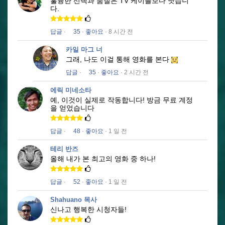
훌륭한 선택과 품질은 TV 케이블보다 낫습니
다.
답글
·
35
·
좋아요
· 8 시간 전
카일 마그 너
그래, 나도 이걸 통해 영화를 본다
답글
·
35
·
좋아요
· 2 시간 전
에릭 미네소타
예, 이것이 실제로 작동합니다!
방금 무료 계정
을 얻었습니다
답글
·
48
·
좋아요
· 1 일 전
테리 반즈
올해 내가 본 최고의 영화 중 하나!
답글
·
52
·
좋아요
· 1 일 전
Shahuano 목사
신나고 행복한 시청자들!