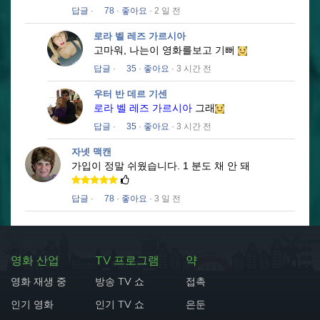
답글
·
78
·
좋아요
· 2 일 전
로라 벨 레즈 가르시아
고마워, 나는이 영화를보고 기뻐
답글
·
35
·
좋아요
· 3 시간 전
우터 반 데르 기센
로라 벨 레즈 가르시아
그래
답글
·
35
·
좋아요
· 3 시간 전
자넷 맥캔
가입이 정말 쉬웠습니다.
1 분도 채 안 돼
답글
·
78
·
좋아요
· 3 일 전
영화 산업
TV 프로그램
약
영화 재생 중
방송 TV 쇼
접촉
인기 영화
인기 TV 쇼
은둔