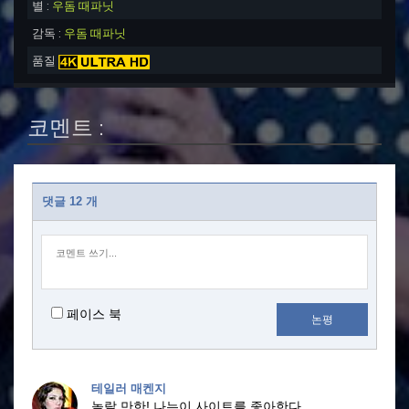
별 :
우돔 때파닛
감독 :
우돔 때파닛
품질
코멘트 :
댓글 12 개
페이스 북
논평
테일러 매켄지
놀랄 만한!
나는이 사이트를 좋아한다