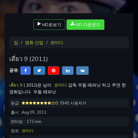
HD로보기
HD 다운로드
집
영화 산업
코미디
เดี่ยว 9
(
2011
)
공유:
เดี่ยว 9
(
2011
)은 님이
코미디
감독
우돔 때파닛
하고 주연 한
영화입니다
우돔 때파닛
.
등급 :
3945 사용자가
출시 :
Aug 05, 2011
런타임 :
172
min.
장르 :
코미디