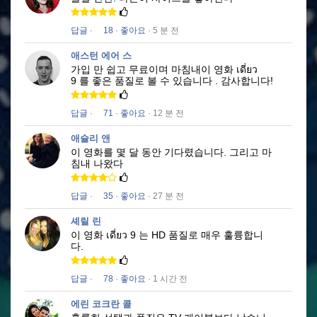
답글
·
18
·
좋아요
· 5 분 전
애스턴 에어 스
가입 만 쉽고 무료이며 마침내이 영화
เดี่ยว
9
를 좋은 품질로
볼 수 있습니다
.
감사합니다!
답글
·
71
·
좋아요
· 12 분 전
애슐리 앤
이 영화를 몇 달 동안 기다렸습니다.
그리고 마
침내 나왔다
답글
·
35
·
좋아요
· 27 분 전
셰릴 린
이 영화
เดี่ยว 9
는 HD 품질로 매우 훌륭합니
다.
답글
·
78
·
좋아요
· 1 시간 전
에린 코크란 콜