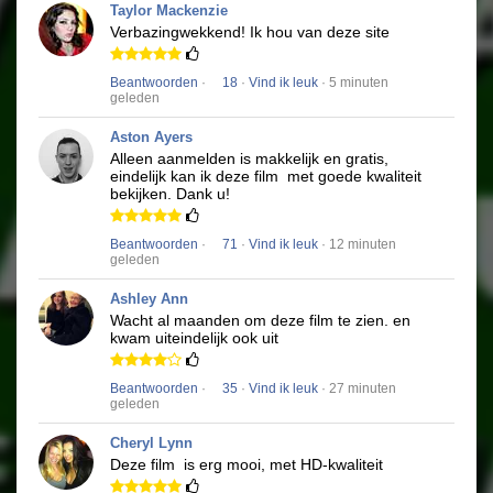
Taylor Mackenzie
Verbazingwekkend!
Ik hou van deze site
Beantwoorden
·
18
·
Vind ik leuk
· 5 minuten
geleden
Aston Ayers
Alleen aanmelden is makkelijk en gratis,
eindelijk kan ik deze film
met goede kwaliteit
bekijken.
Dank u!
Beantwoorden
·
71
·
Vind ik leuk
· 12 minuten
geleden
Ashley Ann
Wacht al maanden om deze film te zien.
en
kwam uiteindelijk ook uit
Beantwoorden
·
35
·
Vind ik leuk
· 27 minuten
geleden
Cheryl Lynn
Deze film
is erg mooi, met HD-kwaliteit