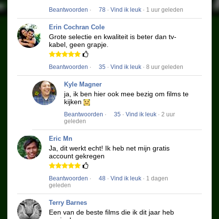
Beantwoorden
·
78
·
Vind ik leuk
· 1 uur geleden
Erin Cochran Cole
Grote selectie en kwaliteit is beter dan tv-
kabel, geen grapje.
Beantwoorden
·
35
·
Vind ik leuk
· 8 uur geleden
Kyle Magner
ja, ik ben hier ook mee bezig om films te
kijken
Beantwoorden
·
35
·
Vind ik leuk
· 2 uur
geleden
Eric Mn
Ja, dit werkt echt!
Ik heb net mijn gratis
account gekregen
Beantwoorden
·
48
·
Vind ik leuk
· 1 dagen
geleden
Terry Barnes
Een van de beste films die ik dit jaar heb