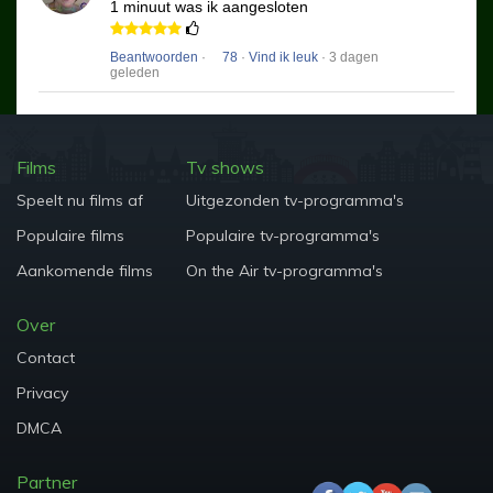
1 minuut was ik aangesloten
Beantwoorden
·
78
·
Vind ik leuk
· 3 dagen
geleden
Films
Tv shows
Speelt nu films af
Uitgezonden tv-programma's
Populaire films
Populaire tv-programma's
Aankomende films
On the Air tv-programma's
Over
Contact
Privacy
DMCA
Partner