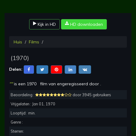
Kijk in HD
HD downloaden
Huis
Films
(
1970
)
Delen:
"
"
is een
1970
film van
en
geregisseerd
door
.
Beoordeling :
door 3945 gebruikers
Vrijgelaten :
Jan 01, 1970
Looptijd:
min.
Genre :
Sterren: