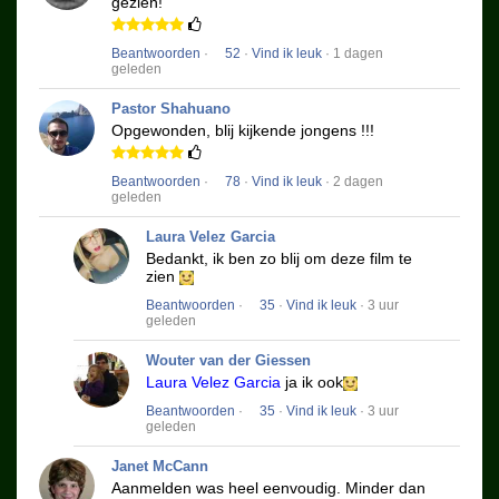
gezien!
Beantwoorden
·
52
·
Vind ik leuk
· 1 dagen
geleden
Pastor Shahuano
Opgewonden, blij kijkende jongens !!!
Beantwoorden
·
78
·
Vind ik leuk
· 2 dagen
geleden
Laura Velez Garcia
Bedankt, ik ben zo blij om deze film te
zien
Beantwoorden
·
35
·
Vind ik leuk
· 3 uur
geleden
Wouter van der Giessen
Laura Velez Garcia
ja ik ook
Beantwoorden
·
35
·
Vind ik leuk
· 3 uur
geleden
Janet McCann
Aanmelden was heel eenvoudig.
Minder dan