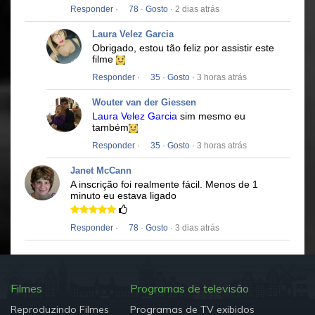
Responder
·
78
·
Gosto
· 2 dias atrás
Laura Velez Garcia
Obrigado, estou tão feliz por assistir este
filme
Responder
·
35
·
Gosto
· 3 horas atrás
Wouter van der Giessen
Laura Velez Garcia
sim mesmo eu
também
Responder
·
35
·
Gosto
· 3 horas atrás
Janet McCann
A inscrição foi realmente fácil.
Menos de 1
minuto eu estava ligado
Responder
·
78
·
Gosto
· 3 dias atrás
Filmes
Programas de televisão
Reproduzindo Filmes
Programas de TV exibidos