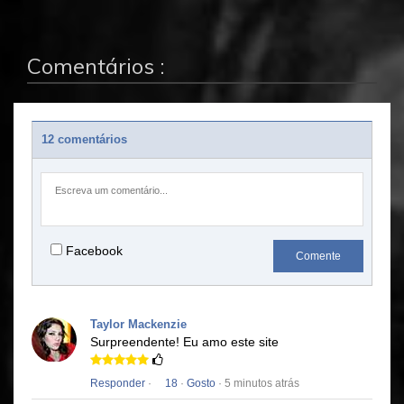
Comentários :
12 comentários
Facebook
Comente
Taylor Mackenzie
Surpreendente!
Eu amo este site
Responder
·
18
·
Gosto
· 5 minutos atrás