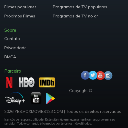
Filmes populares
Programas de TV populares
Próximos Filmes
Programas de TV no ar
Sobre
Contato
Privacidade
DMCA
Parceiro
Copyright ©
2026 YES.VOXMOVIES123.COM
|
Todos os direitos reservados
Isenção de responsabilidade: Este site não armazena nenhum arquivo em seu
servidor.
Todo o conteúdo é fornecido por terceiros não afiliados.