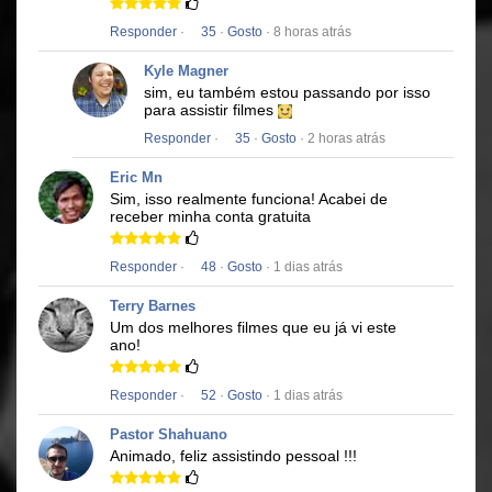
Responder
·
35
·
Gosto
· 8 horas atrás
Kyle Magner
sim, eu também estou passando por isso
para assistir filmes
Responder
·
35
·
Gosto
· 2 horas atrás
Eric Mn
Sim, isso realmente funciona!
Acabei de
receber minha conta gratuita
Responder
·
48
·
Gosto
· 1 dias atrás
Terry Barnes
Um dos melhores filmes que eu já vi este
ano!
Responder
·
52
·
Gosto
· 1 dias atrás
Pastor Shahuano
Animado, feliz assistindo pessoal !!!