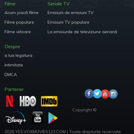
Filme
Seriale TV
Acum joacă filme
Emisiuni de emisiuni TV
Filme populare
Emisiuni TV populare
Filme viitoare
La emisiunile de televiziune aeriană
Despre
a lua legatura
intimitate
DMCA
Partener
Copyright ©
2026 YES.VOXMOVIES123.COM
|
Toate drepturile rezervate