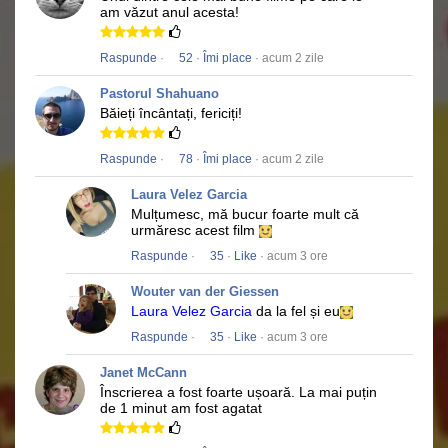
am văzut anul acesta!
Raspunde
·
52
·
Îmi place
· acum 2 zile
Pastorul Shahuano
Băieți încântați, fericiți!
Raspunde
·
78
·
Îmi place
· acum 2 zile
Laura Velez Garcia
Mulțumesc, mă bucur foarte mult că
urmăresc acest film
Raspunde
·
35
·
Like
· acum 3 ore
Wouter van der Giessen
Laura Velez Garcia
da la fel și eu
Raspunde
·
35
·
Like
· acum 3 ore
Janet McCann
Înscrierea a fost foarte ușoară.
La mai puțin
de 1 minut am fost agatat