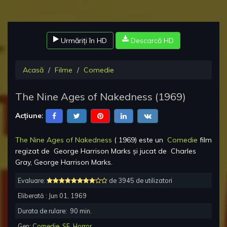
Urmăriți în HD
Descarcă HD
Acasă
Filme
Comedie
The Nine Ages of Nakedness
(
1969
)
Acțiune:
The Nine Ages of Nakedness
(
1969
) este un
Comedie
film
regizat de
George Harrison Marks
și jucat de
Charles
Gray, George Harrison Marks
.
Evaluare:
de 3945 de utilizatori
Eliberată :
Jun 01, 1969
Durata de rulare:
90
min.
Gen:
Comedie
,
SF
,
Horror