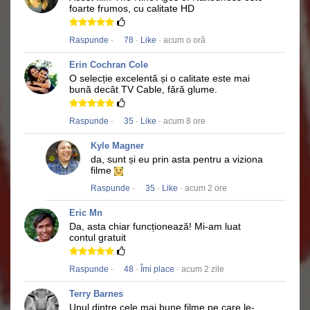
foarte frumos, cu calitate HD
Raspunde
·
78
·
Like
· acum o oră
Erin Cochran Cole
O selecție excelentă și o calitate este mai
bună decât TV Cable, fără glume.
Raspunde
·
35
·
Like
· acum 8 ore
Kyle Magner
da, sunt și eu prin asta pentru a viziona
filme
Raspunde
·
35
·
Like
· acum 2 ore
Eric Mn
Da, asta chiar funcționează!
Mi-am luat
contul gratuit
Raspunde
·
48
·
Îmi place
· acum 2 zile
Terry Barnes
Unul dintre cele mai bune filme pe care le-