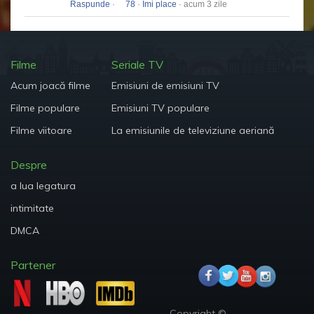
Raspunde
·
78
·
Îmi place
· acum 3 zile
Filme
Seriale TV
Acum joacă filme
Emisiuni de emisiuni TV
Filme populare
Emisiuni TV populare
Filme viitoare
La emisiunile de televiziune aeriană
Despre
a lua legatura
intimitate
DMCA
Partener
Copyright ©