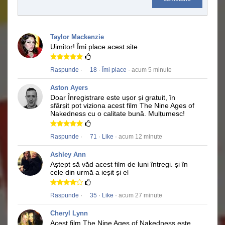
Taylor Mackenzie
Uimitor!
Îmi place acest site
Raspunde
·
18
·
Îmi place
· acum 5 minute
Aston Ayers
Doar Înregistrare este ușor și gratuit, în
sfârșit pot viziona acest film
The Nine Ages of
Nakedness
cu o calitate bună.
Mulțumesc!
Raspunde
·
71
·
Like
· acum 12 minute
Ashley Ann
Aștept să văd acest film de luni întregi.
și în
cele din urmă a ieșit și el
Raspunde
·
35
·
Like
· acum 27 minute
Cheryl Lynn
Acest film
The Nine Ages of Nakedness
este