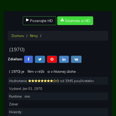
Pozerajte HD
Stiahnite si HD
Domov
filmy
(
1970
)
Zdieľam:
(
1970
) je
film v réžii
a v hlavnej úlohe
.
Hodnotenie:
od 3945 používateľov
Vydané:
Jan 01, 1970
Runtime:
min.
Žáner:
Hviezdy: