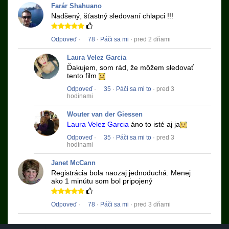
Farár Shahuano
Nadšený, šťastný sledovaní chlapci !!!
Odpoveď
·
78
·
Páči sa mi
· pred 2 dňami
Laura Velez Garcia
Ďakujem, som rád, že môžem sledovať
tento film
Odpoveď
·
35
·
Páči sa mi to
· pred 3
hodinami
Wouter van der Giessen
Laura Velez Garcia
áno to isté aj ja
Odpoveď
·
35
·
Páči sa mi to
· pred 3
hodinami
Janet McCann
Registrácia bola naozaj jednoduchá.
Menej
ako 1 minútu som bol pripojený
Odpoveď
·
78
·
Páči sa mi
· pred 3 dňami