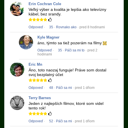
Erin Cochran Cole
Veľký výber a kvalita je lepšia ako televízny
kábel, bez srandy.
Odpoveď
·
35
·
Rovnako ako
· pred 8 hodinami
Kyle Magner
áno, týmto sa tiež pozerám na filmy
Odpoveď
·
35
·
Páči sa mi to
· pred 2
hodinami
Eric Mn
Áno, toto naozaj funguje!
Práve som dostal
svoj bezplatný účet
Odpoveď
·
48
·
Páči sa mi
· pred 1 dňom
Terry Barnes
Jeden z najlepších filmov, ktoré som videl
tento rok!
Odpoveď
·
52
·
Páči sa mi
· pred 1 dňom