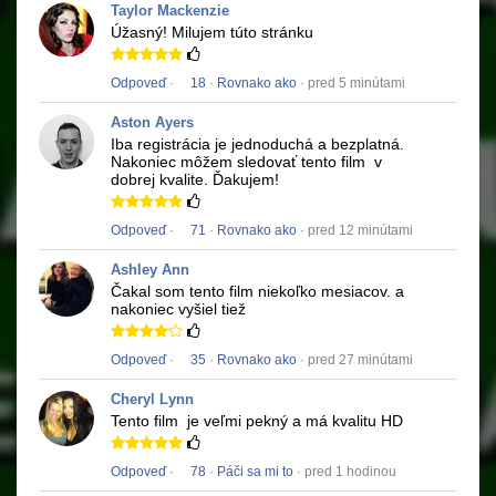
Taylor Mackenzie
Úžasný!
Milujem túto stránku
Odpoveď
·
18
·
Rovnako ako
· pred 5 minútami
Aston Ayers
Iba registrácia je jednoduchá a bezplatná.
Nakoniec môžem sledovať tento film
v
dobrej kvalite.
Ďakujem!
Odpoveď
·
71
·
Rovnako ako
· pred 12 minútami
Ashley Ann
Čakal som tento film niekoľko mesiacov.
a
nakoniec vyšiel tiež
Odpoveď
·
35
·
Rovnako ako
· pred 27 minútami
Cheryl Lynn
Tento film
je veľmi pekný a má kvalitu HD
Odpoveď
·
78
·
Páči sa mi to
· pred 1 hodinou