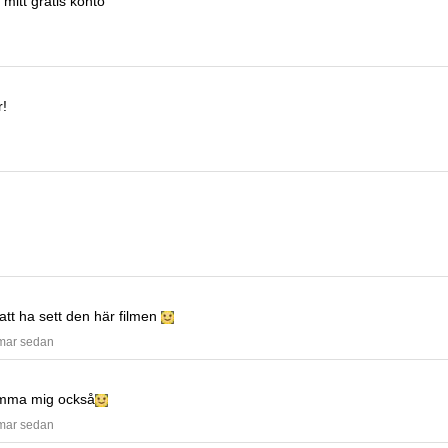
 mitt gratis konto
r!
 att ha sett den här filmen
mmar sedan
mma mig också
mmar sedan