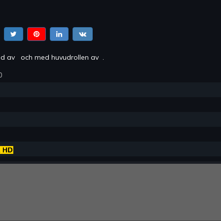
rad av
och med huvudrollen av
.
0