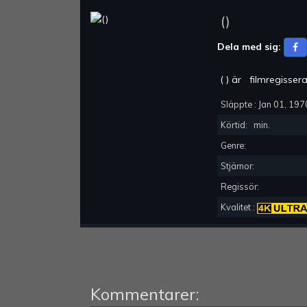
(
)
Dela med sig:
(
) är
filmregisse
Släppte :
Jan 01, 197
Körtid:
min.
Genre:
Stjärnor:
Regissör:
Kvalitet :
Kommentarer: