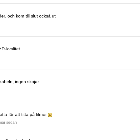
der.
och kom till slut också ut
D-kvalitet
-kabeln, ingen skojar.
ta för att titta på filmer
mmar sedan