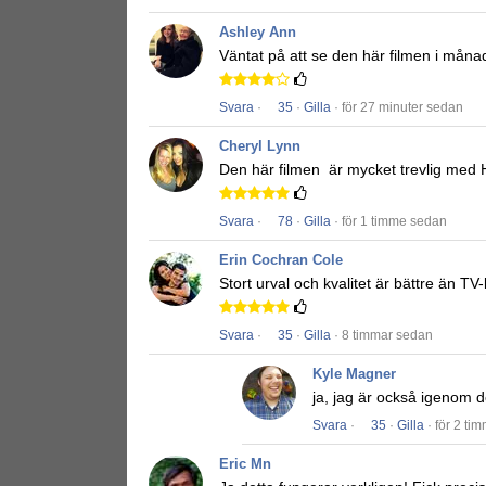
Ashley Ann
Väntat på att se den här filmen i måna
Svara
·
35
·
Gilla
· för 27 minuter sedan
Cheryl Lynn
Den här filmen
är mycket trevlig med H
Svara
·
78
·
Gilla
· för 1 timme sedan
Erin Cochran Cole
Stort urval och kvalitet är bättre än TV
Svara
·
35
·
Gilla
· 8 timmar sedan
Kyle Magner
ja, jag är också igenom det
Svara
·
35
·
Gilla
· för 2 ti
Eric Mn