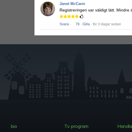
Janet McCann
Registreringen var väldigt lätt.
Mindre ä
Svara
·
78
·
Gilla
· för 3 dagar sedan
bio
Tv program
Handl