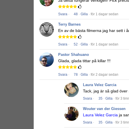
Ja detta fungerar verkligen!
Fick precis
Svara
·
48
·
Gilla
· för 1 dagar sedan
Terry Barnes
En av de bästa filmerna jag har sett i å
Svara
·
52
·
Gilla
· för 1 dagar sedan
Pastor Shahuano
Glada, glada tittar på killar !!!
Svara
·
78
·
Gilla
· för 2 dagar sedan
Laura Velez Garcia
Tack, jag är så glad över
Svara
·
35
·
Gilla
· för 3 ti
Wouter van der Giessen
Laura Velez Garcia
ja sa
Svara
·
35
·
Gilla
· för 3 ti