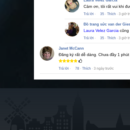
Laura Velez Garcia
Cảm ơn, tôi rất vui khi 
Trả lời
·
35
·
Thích
· 3 giờ t
Đồ trang sức van der Gie
Laura Velez Garcia
cũng 
Trả lời
·
35
·
Thích
· 3 giờ t
Janet McCann
Đăng ký rất dễ dàng.
Chưa đầy 1 phút 
Trả lời
·
78
·
Thích
· 3 ngày trước