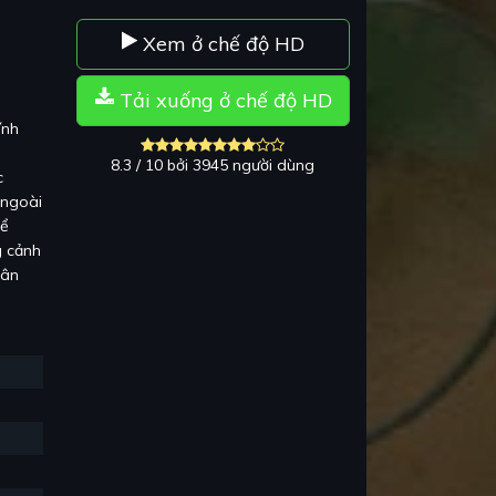
Xem ở chế độ HD
Tải xuống ở chế độ HD
ính
8.3 / 10 bởi 3945 người dùng
c
 ngoài
hể
g cảnh
hân