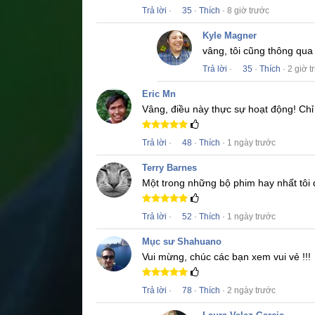
Trả lời
·
35
·
Thích
· 8 giờ trước
Kyle Magner
vâng, tôi cũng thông qu
Trả lời
·
35
·
Thích
· 2 giờ t
Eric Mn
Vâng, điều này thực sự hoạt động!
Chỉ
Trả lời
·
48
·
Thích
· 1 ngày trước
Terry Barnes
Một trong những bộ phim hay nhất tôi
Trả lời
·
52
·
Thích
· 1 ngày trước
Mục sư Shahuano
Vui mừng, chúc các bạn xem vui vẻ !!!
Trả lời
·
78
·
Thích
· 2 ngày trước