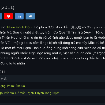
(
2011
)
1
) là
Phim Hành Động
bộ phim được đạo diễn
葉天成
và đóng vai ch
Trấn Vũ
.
Sau khi giết chết tay trùm Co Què Tô Tinh Bá (Huỳnh Tông
ạ Thiên Hoa) phải chịu án tù và vô tình gặp được người bạn tù là Hoắ
n Vũ) - một giáo sư tâm lí học bị kết tội tàng trữ ma túy. Mặc dù bề
ng là một kẻ máu lạnh. Hơn nữa ông dùng khả năng của mình đã có t
hững người khác. Nghi ngờ rằng một vụ việc liên quan đến lực lượn
 Bí thư Cảnh sát An ninh đã giao nhiệm vụ cho Laughing điều tra c
 đang là tù nhân.
2011
 thiểu
Động
,
Phim Hình Sự
gô Trấn Vũ
,
Đỗ Vấn Trạch
,
Huỳnh Tông Trạch