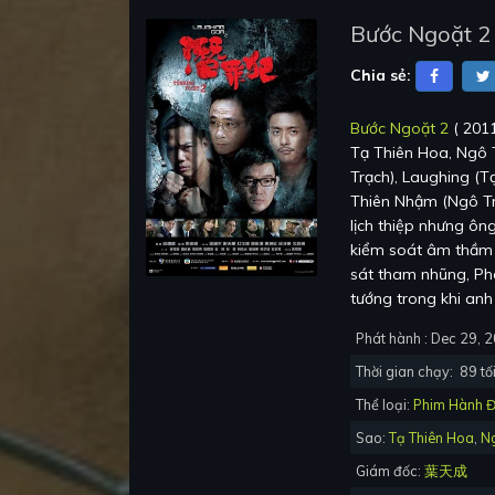
Bước Ngoặt 2
Chia sẻ:
Bước Ngoặt 2
(
201
Tạ Thiên Hoa, Ngô 
Trạch), Laughing (T
Thiên Nhậm (Ngô Trấ
lịch thiệp nhưng ô
kiểm soát âm thầm n
sát tham nhũng, Phó
tướng trong khi anh
Phát hành :
Dec 29, 
Thời gian chạy:
89
tối
Thể loại:
Phim Hành 
Sao:
Tạ Thiên Hoa
,
N
Giám đốc:
葉天成