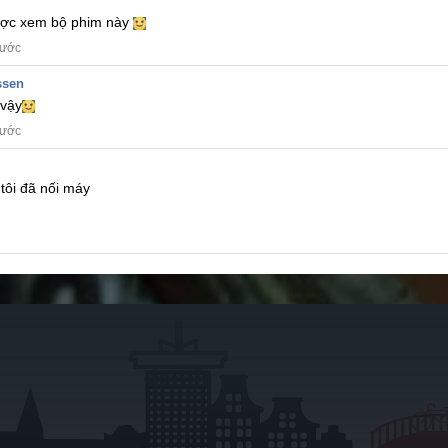
được xem bộ phim này
rước
ssen
vậy
rước
tôi đã nối máy