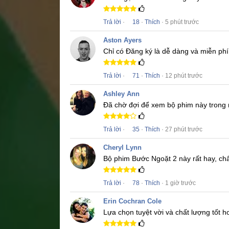
Trả lời
·
18
·
Thích
· 5 phút trước
Aston Ayers
Chỉ có Đăng ký là dễ dàng và miễn phí
Trả lời
·
71
·
Thích
· 12 phút trước
Ashley Ann
Đã chờ đợi để xem bộ phim này trong 
Trả lời
·
35
·
Thích
· 27 phút trước
Cheryl Lynn
Bộ phim
Bước Ngoặt 2
này rất hay, ch
Trả lời
·
78
·
Thích
· 1 giờ trước
Erin Cochran Cole
Lựa chọn tuyệt vời và chất lượng tốt 