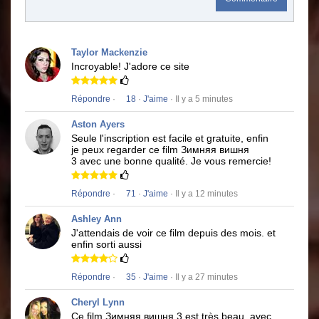
Taylor Mackenzie
Incroyable!
J'adore ce site
Répondre
·
18
·
J'aime
· Il y a 5 minutes
Aston Ayers
Seule l'inscription est facile et gratuite, enfin
je peux regarder ce film
Зимняя вишня
3
avec une bonne qualité.
Je vous remercie!
Répondre
·
71
·
J'aime
· Il y a 12 minutes
Ashley Ann
J'attendais de voir ce film depuis des mois.
et
enfin sorti aussi
Répondre
·
35
·
J'aime
· Il y a 27 minutes
Cheryl Lynn
Ce film
Зимняя вишня 3
est très beau, avec