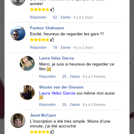
année!
Répondre
·
52
·
J'aime
· Il y a 1 jours
Pasteur Shahuano
Excité, heureux de regarder les gars !!!
Répondre
·
78
·
J'aime
· Il y a 2 jours
Laura Velez Garcia
Merci, je suis si heureux de regarder ce
film
Répondre
·
35
·
J'aime
· Il y a 3 heures
Wouter van der Giessen
Laura Velez Garcia
oui même moi aussi
Répondre
·
35
·
J'aime
· Il y a 3 heures
Janet McCann
L'inscription a été très simple.
Moins d'une
minute, j'ai été accroché