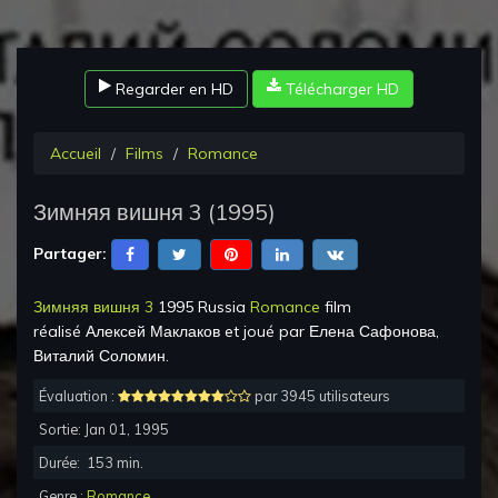
Regarder en HD
Télécharger HD
Accueil
Films
Romance
Зимняя вишня 3
(
1995
)
Partager:
Зимняя вишня 3
1995 Russia
Romance
film
réalisé
Алексей Маклаков
et joué par
Елена Сафонова,
Виталий Соломин
.
Évaluation :
par 3945 utilisateurs
Sortie:
Jan 01, 1995
Durée:
153
min.
Genre :
Romance