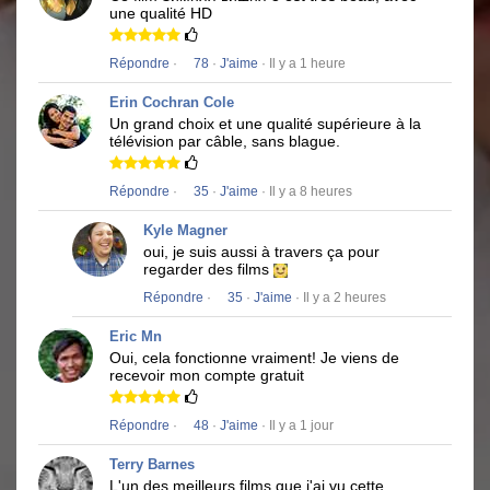
une qualité HD
Répondre
·
78
·
J'aime
· Il y a 1 heure
Erin Cochran Cole
Un grand choix et une qualité supérieure à la
télévision par câble, sans blague.
Répondre
·
35
·
J'aime
· Il y a 8 heures
Kyle Magner
oui, je suis aussi à travers ça pour
regarder des films
Répondre
·
35
·
J'aime
· Il y a 2 heures
Eric Mn
Oui, cela fonctionne vraiment!
Je viens de
recevoir mon compte gratuit
Répondre
·
48
·
J'aime
· Il y a 1 jour
Terry Barnes
L'un des meilleurs films que j'ai vu cette