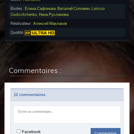
Étoiles :
Елена Сафонова
,
Виталий Соломин
,
Larissa
Oudovitchenko
,
Нина Русланова
Réalisateur :
Алексей Маклаков
Qualité:
Commentaires :
12 commentaires
Facebook
Commentaire