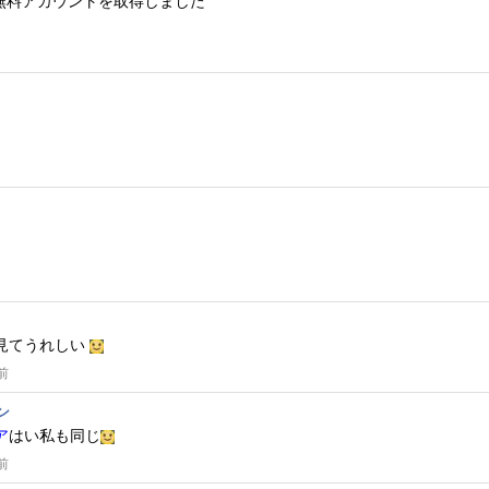
無料アカウントを取得しました
見てうれしい
前
ン
ア
はい私も同じ
前