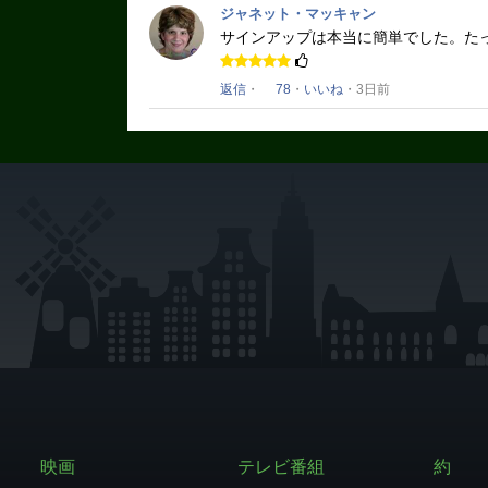
ジャネット・マッキャン
サインアップは本当に簡単でした。
た
返信
・
78
・
いいね
・3日前
映画
テレビ番組
約