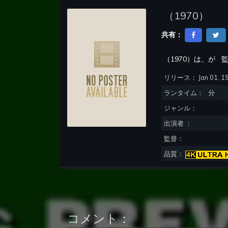
（
1970
）
共有：
（
1970
）は、が
監
リリース：
Jan 01, 1
ランタイム：
分
ジャンル：
出演者 ：
監督：
品質：
コメント：