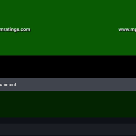
Video
omment