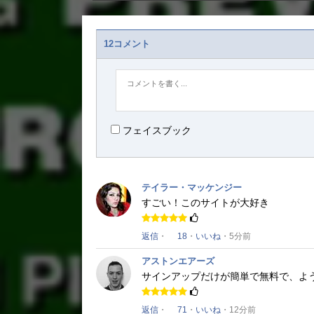
12コメント
フェイスブック
テイラー・マッケンジー
すごい！
このサイトが大好き
返信
・
18
・
いいね
・5分前
アストンエアーズ
サインアップだけが簡単で無料で、よ
返信
・
71
・
いいね
・12分前