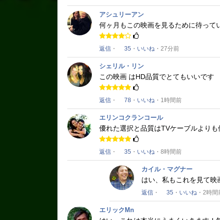
アシュリーアン
何ヶ月もこの映画を見るために待って
返信
・
35
・
いいね
・27分前
シェリル・リン
この映画
はHD品質でとてもいいです
返信
・
78
・
いいね
・1時間前
エリンコクランコール
優れた選択と品質はTVケーブルより
返信
・
35
・
いいね
・8時間前
カイル・マグナー
はい、私もこれを見て映
返信
・
35
・
いいね
・2時間
エリックMn