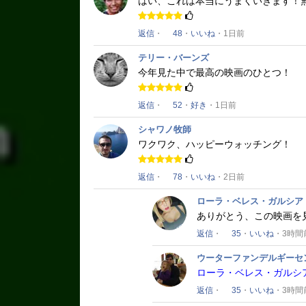
はい、これは本当にうまくいきます！
返信
・
48
・
いいね
・1日前
テリー・バーンズ
今年見た中で最高の映画のひとつ！
返信
・
52
・
好き
・1日前
シャワノ牧師
ワクワク、ハッピーウォッチング！
返信
・
78
・
いいね
・2日前
ローラ・ベレス・ガルシア
ありがとう、この映画を
返信
・
35
・
いいね
・3時間
ウーターファンデルギーセ
ローラ・ベレス・ガルシ
返信
・
35
・
いいね
・3時間