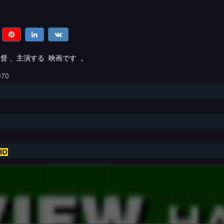
督
、主演する
映画です
。
970