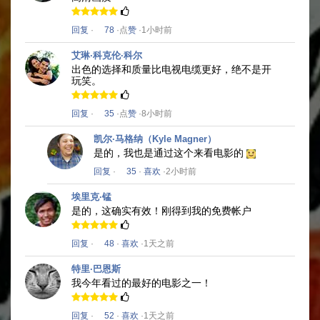
回复
·
78
·点
赞
·1小时前
艾琳·科克伦·科尔
出色的选择和质量比电视电缆更好，绝不是开
玩笑。
回复
·
35
·点
赞
·8小时前
凯尔·马格纳（Kyle Magner）
是的，我也是通过这个来看电影的
回复
·
35
·
喜欢
·2小时前
埃里克·锰
是的，这确实有效！
刚得到我的免费帐户
回复
·
48
·
喜欢
·1天之前
特里·巴恩斯
我今年看过的最好的电影之一！
回复
·
52
·
喜欢
·1天之前