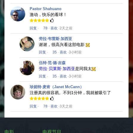
Pastor Shahuano
激动，快乐的看球！
回复
·
78
·
喜欢
·2天之前
劳拉·韦雷斯·加西亚
谢谢，很高兴看这部电影
回复
·
35
·
喜欢
·3小时前
伍特·范·德·吉森
劳拉·贝莱斯·加西亚
是同我太
回复
·
35
·
喜欢
·3小时前
珍妮特·麦肯（Janet McCann）
注册真的很容易。
不到1分钟，我就被吸引了
回复
·
78
·
喜欢
·3天之前
电影
电视节目