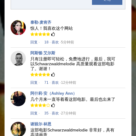
泰勒·麦肯齐
惊人！
我喜欢这个网站
回复
·
18
·
喜欢
·5分钟前
阿斯顿·艾尔斯
只有注册即可轻松，免费地进行，最后，我可
以
Schwarzwaldmelodie
高质量
观看这部电影
了。
谢谢！
回复
·
71
·
喜欢
·12分钟前
阿什莉·安（Ashley Ann）
几个月来一直等着看这部电影。
最后也出来了
回复
·
35
·
喜欢
·27分钟前
谢丽尔·林恩
这部电影
Schwarzwaldmelodie
非常好，具有
高清画质