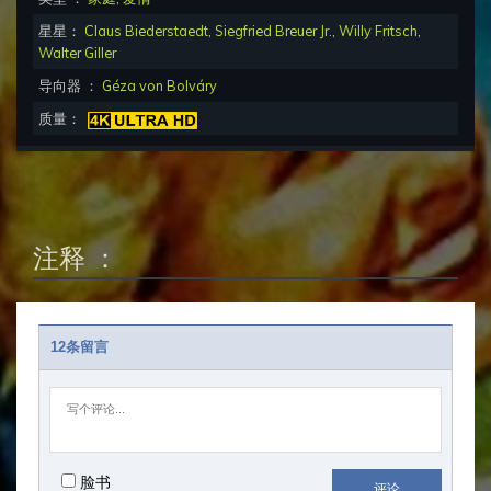
星星：
Claus Biederstaedt
,
Siegfried Breuer Jr.
,
Willy Fritsch
,
Walter Giller
导向器 ：
Géza von Bolváry
质量：
注释 ：
12条留言
脸书
评论