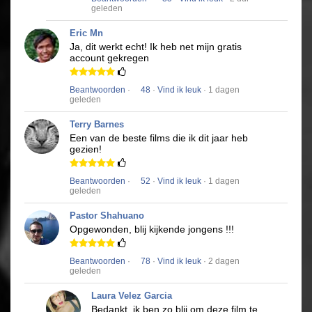
geleden
Eric Mn
Ja, dit werkt echt!
Ik heb net mijn gratis
account gekregen
Beantwoorden
·
48
·
Vind ik leuk
· 1 dagen
geleden
Terry Barnes
Een van de beste films die ik dit jaar heb
gezien!
Beantwoorden
·
52
·
Vind ik leuk
· 1 dagen
geleden
Pastor Shahuano
Opgewonden, blij kijkende jongens !!!
Beantwoorden
·
78
·
Vind ik leuk
· 2 dagen
geleden
Laura Velez Garcia
Bedankt, ik ben zo blij om deze film te