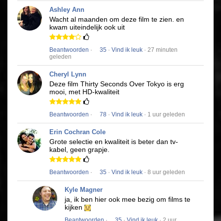
Ashley Ann
Wacht al maanden om deze film te zien.
en
kwam uiteindelijk ook uit
Beantwoorden
·
35
·
Vind ik leuk
· 27 minuten
geleden
Cheryl Lynn
Deze film
Thirty Seconds Over Tokyo
is erg
mooi, met HD-kwaliteit
Beantwoorden
·
78
·
Vind ik leuk
· 1 uur geleden
Erin Cochran Cole
Grote selectie en kwaliteit is beter dan tv-
kabel, geen grapje.
Beantwoorden
·
35
·
Vind ik leuk
· 8 uur geleden
Kyle Magner
ja, ik ben hier ook mee bezig om films te
kijken
Beantwoorden
·
35
·
Vind ik leuk
· 2 uur