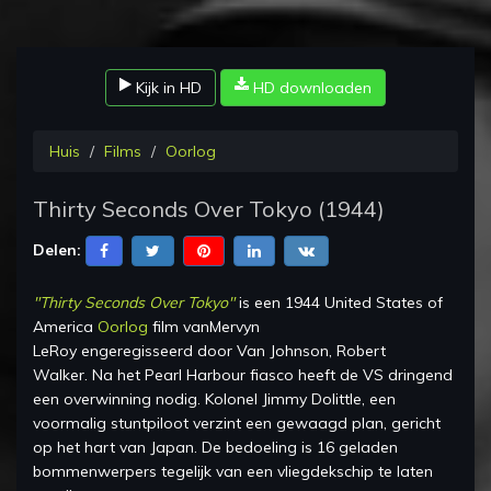
Kijk in HD
HD downloaden
Huis
Films
Oorlog
Thirty Seconds Over Tokyo
(
1944
)
Delen:
"
Thirty Seconds Over Tokyo
"
is een
1944 United States of
America
Oorlog
film van
Mervyn
LeRoy
en
geregisseerd
door
Van Johnson, Robert
Walker
.
Na het Pearl Harbour fiasco heeft de VS dringend
een overwinning nodig. Kolonel Jimmy Dolittle, een
voormalig stuntpiloot verzint een gewaagd plan, gericht
op het hart van Japan. De bedoeling is 16 geladen
bommenwerpers tegelijk van een vliegdekschip te laten