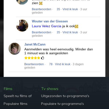
zien
Beantwoorden
·
35
·
Vind ik leuk
· 3 uur
geleden
Wouter van der Giessen
Laura Velez Garcia
ja ik ook
Beantwoorden
·
35
·
Vind ik leuk
· 3 uur
geleden
Janet McCann
Aanmelden was heel eenvoudig.
Minder dan
1 minuut was ik aangesloten
Beantwoorden
·
78
·
Vind ik leuk
· 3 dagen
geleden
Films
Tv shows
Speelt nu films af
Uitgezonden tv-programma's
Populaire films
Populaire tv-programma's