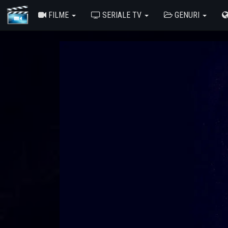
FILME
SERIALE TV
GENURI