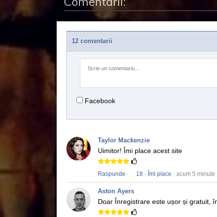
Comentarii:
12 comentarii
Facebook
Taylor Mackenzie
Uimitor!
Îmi place acest site
Raspunde
·
18
·
Îmi place
· acum 5 minute
Aston Ayers
Doar Înregistrare este ușor și gratuit, î