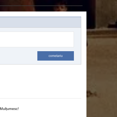
cometariu
Mulțumesc!