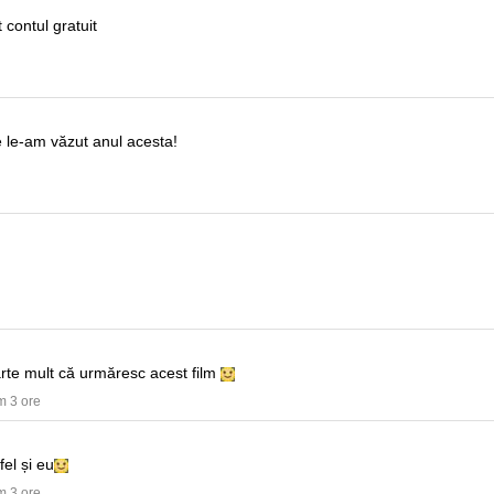
 contul gratuit
e le-am văzut anul acesta!
te mult că urmăresc acest film
m 3 ore
fel și eu
m 3 ore