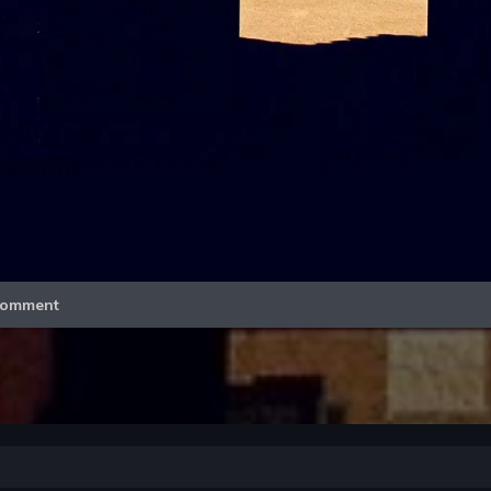
Video
omment