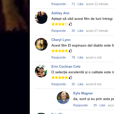
Raspunde
·
71
·
Like
· acum 12 minute
Ashley Ann
Aștept să văd acest film de luni întregi
Raspunde
·
35
·
Like
· acum 27 minute
Cheryl Lynn
Acest film
El espinazo del diablo
este f
Raspunde
·
78
·
Like
· acum o oră
Erin Cochran Cole
O selecție excelentă și o calitate este
Raspunde
·
35
·
Like
· acum 8 ore
Kyle Magner
da, sunt și eu prin asta p
Raspunde
·
35
·
Like
· acu