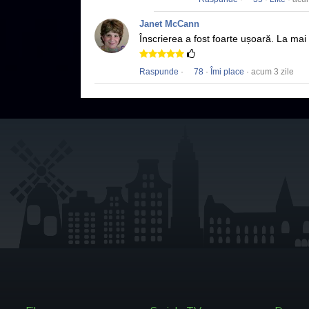
Janet McCann
Înscrierea a fost foarte ușoară.
La mai 
Raspunde
·
78
·
Îmi place
· acum 3 zile