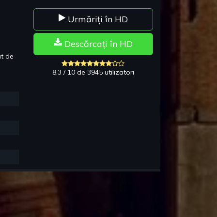
Urmăriți în HD
Descărcați în HD
at de
8.3 / 10 de 3945 utilizatori