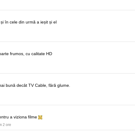
.
și în cele din urmă a ieșit și el
oarte frumos, cu calitate HD
 mai bună decât TV Cable, fără glume.
entru a viziona filme
m 2 ore