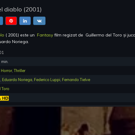
l diablo
(
2001
)
blo
(
2001
) este un
Fantasy
film regizat de
Guillermo del Toro
și juc
uardo Noriega
.
01
8
min.
,
Horror
,
Thriller
s
,
Eduardo Noriega
,
Federico Luppi
,
Fernando Tielve
l Toro