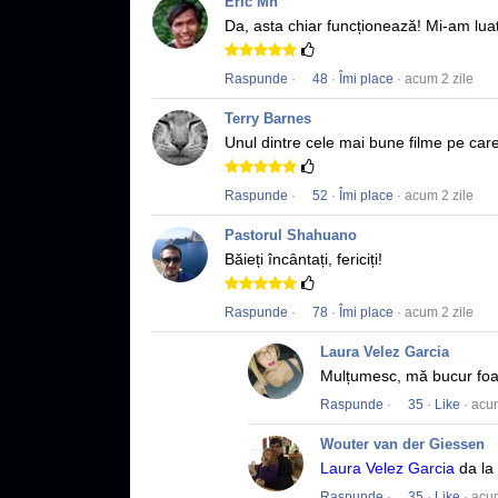
Eric Mn
Da, asta chiar funcționează!
Mi-am luat
Raspunde
·
48
·
Îmi place
· acum 2 zile
Terry Barnes
Unul dintre cele mai bune filme pe car
Raspunde
·
52
·
Îmi place
· acum 2 zile
Pastorul Shahuano
Băieți încântați, fericiți!
Raspunde
·
78
·
Îmi place
· acum 2 zile
Laura Velez Garcia
Mulțumesc, mă bucur foar
Raspunde
·
35
·
Like
· acu
Wouter van der Giessen
Laura Velez Garcia
da la 
Raspunde
·
35
·
Like
· acu