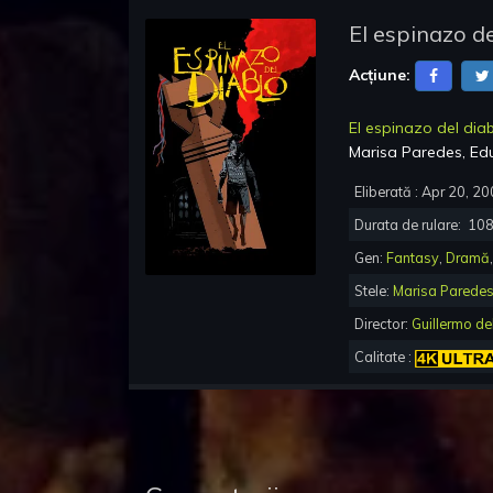
El espinazo de
Acțiune:
El espinazo del dia
Marisa Paredes, Ed
Eliberată :
Apr 20, 20
Durata de rulare:
10
Gen:
Fantasy
,
Dramă
Stele:
Marisa Parede
Director:
Guillermo de
Calitate :