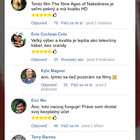
Tento film
The Nine Ages of Nakedness
je
veľmi pekný a má kvalitu HD
Odpoveď
·
78
·
Páči sa mi to
· pred 1 hodinou
Erin Cochran Cole
Veľký výber a kvalita je lepšia ako televízny
kábel, bez srandy.
Odpoveď
·
35
·
Rovnako ako
· pred 8 hodinami
Kyle Magner
áno, týmto sa tiež pozerám na filmy
Odpoveď
·
35
·
Páči sa mi to
· pred 2
hodinami
Eric Mn
Áno, toto naozaj funguje!
Práve som dostal
svoj bezplatný účet
Odpoveď
·
48
·
Páči sa mi
· pred 1 dňom
Terry Barnes