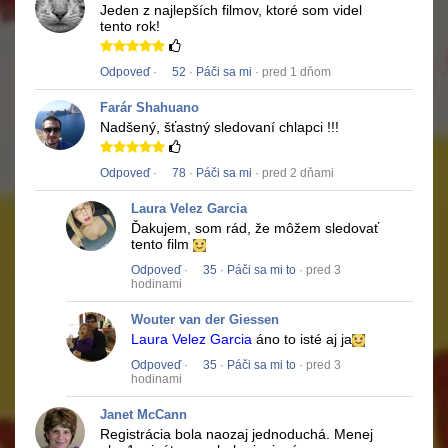
Jeden z najlepších filmov, ktoré som videl
tento rok!
Odpoveď
·
52
·
Páči sa mi
· pred 1 dňom
Farár Shahuano
Nadšený, šťastný sledovaní chlapci !!!
Odpoveď
·
78
·
Páči sa mi
· pred 2 dňami
Laura Velez Garcia
Ďakujem, som rád, že môžem sledovať
tento film
Odpoveď
·
35
·
Páči sa mi to
· pred 3
hodinami
Wouter van der Giessen
Laura Velez Garcia
áno to isté aj ja
Odpoveď
·
35
·
Páči sa mi to
· pred 3
hodinami
Janet McCann
Registrácia bola naozaj jednoduchá.
Menej