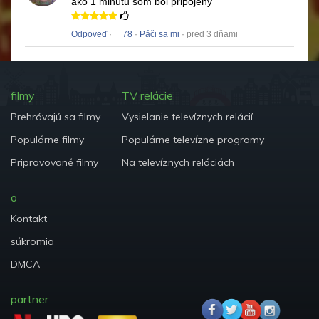
ako 1 minútu som bol pripojený
Odpoveď
·
78
·
Páči sa mi
· pred 3 dňami
filmy
TV relácie
Prehrávajú sa filmy
Vysielanie televíznych relácií
Populárne filmy
Populárne televízne programy
Pripravované filmy
Na televíznych reláciách
o
Kontakt
súkromia
DMCA
partner