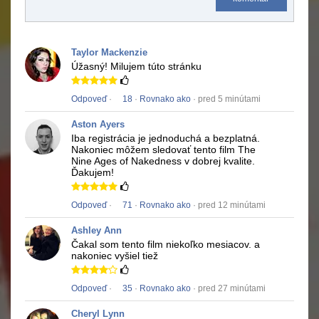
Taylor Mackenzie
Úžasný!
Milujem túto stránku
Odpoveď
·
18
·
Rovnako ako
· pred 5 minútami
Aston Ayers
Iba registrácia je jednoduchá a bezplatná.
Nakoniec môžem sledovať tento film
The
Nine Ages of Nakedness
v dobrej kvalite.
Ďakujem!
Odpoveď
·
71
·
Rovnako ako
· pred 12 minútami
Ashley Ann
Čakal som tento film niekoľko mesiacov.
a
nakoniec vyšiel tiež
Odpoveď
·
35
·
Rovnako ako
· pred 27 minútami
Cheryl Lynn