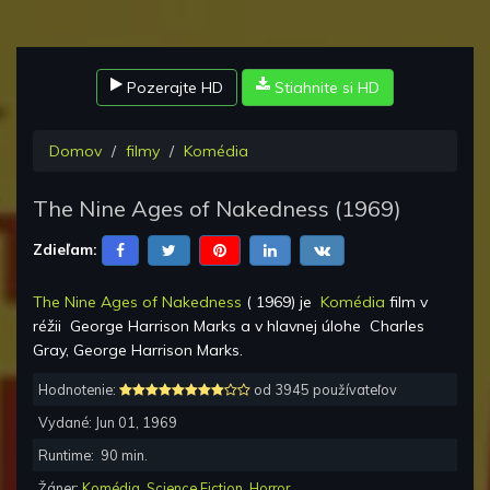
Pozerajte HD
Stiahnite si HD
Domov
filmy
Komédia
The Nine Ages of Nakedness
(
1969
)
Zdieľam:
The Nine Ages of Nakedness
(
1969
) je
Komédia
film v
réžii
George Harrison Marks
a v hlavnej úlohe
Charles
Gray, George Harrison Marks
.
Hodnotenie:
od 3945 používateľov
Vydané:
Jun 01, 1969
Runtime:
90
min.
Žáner:
Komédia
,
Science Fiction
,
Horror